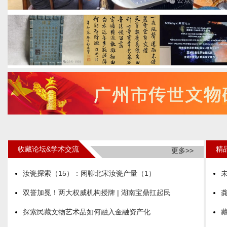
收藏论坛&学术交流
精
更多>>
汝瓷探索（15）：闲聊北宋汝瓷产量（1）
双誉加冕！两大权威机构授牌 | 湖南宝鼎扛起民
探索民藏文物艺术品如何融入金融资产化