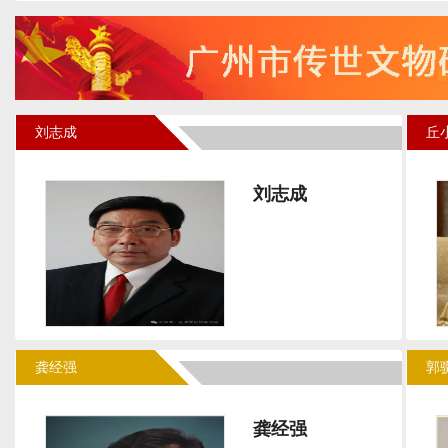
刘志成
丘
刘志成
龚经强
郭
龚经强