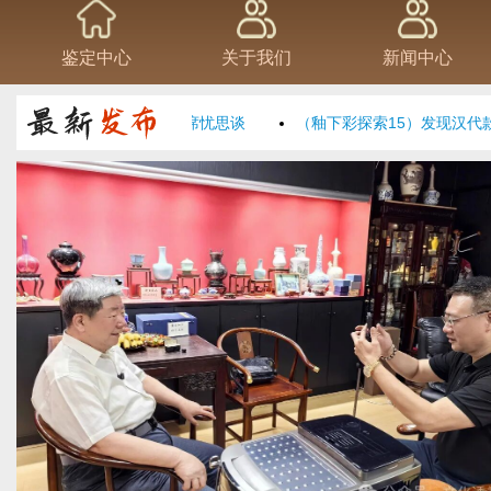
鉴定中心
关于我们
新闻中心
书——与丘小君先生一席忧思谈
（釉下彩探索15）发现汉代款“青
1
2
3
4
5
6
7
8
9
10